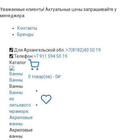
Уважаемые клиенты! Актуальные цены запрашивайте у
менеджера.
Контакты
Бренды
Для Архангельской обл.:
+7(8182)40 50 19
Телефон:
+7 911 594 50 19
Каталог
0
товар(ов)
- 0₽
Ванны
Ванны
Ванны
из
литьевого
мрамора
Акриловые
ванны
Акриловые
ванны