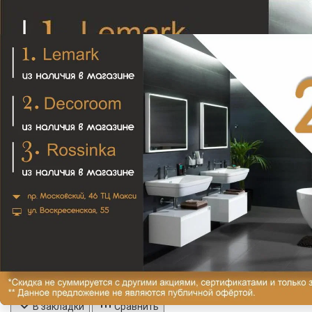
PROVANCE См-ль д/раковины, донный клапан
"click-clack", бел. с декором/золото
36 960₽
В закладки
Сравнить