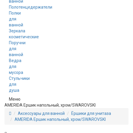
ванной
Полотенцедержатели
Полки
для
ванной
Зеркала
косметические
Поручни
для
ванной
Ведра
для
мусора
Стульчики
для
душа
Меню
AMERIDA Ершик напольный, хром/SWAROVSKI
Аксессуары для ванной
Ёршики для унитаза
AMERIDA Ершик напольный, хром/SWAROVSKI