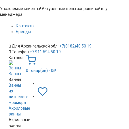
Уважаемые клиенты! Актуальные цены запрашивайте у
менеджера.
Контакты
Бренды
Для Архангельской обл.:
+7(8182)40 50 19
Телефон:
+7 911 594 50 19
Каталог
0
товар(ов)
- 0₽
Ванны
Ванны
Ванны
из
литьевого
мрамора
Акриловые
ванны
Акриловые
ванны