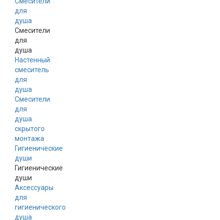
Смесители
для
душа
Смесители
для
душа
Настенный
смеситель
для
душа
Смесители
для
душа
скрытого
монтажа
Гигиенические
души
Гигиенические
души
Аксессуары
для
гигиенического
душа