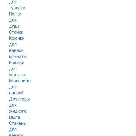
для
туалета
Полки
для
душа
Стойки
Крючки
для
ванной
комнаты
Ёршики
для
унитаза
Мыльницы
для
ванной
Дозаторы
для
жидкого
мыла
Стаканы
для
ванной