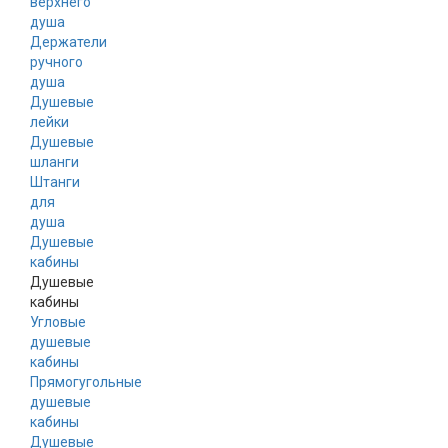
верхнего
душа
Держатели
ручного
душа
Душевые
лейки
Душевые
шланги
Штанги
для
душа
Душевые
кабины
Душевые
кабины
Угловые
душевые
кабины
Прямогугольные
душевые
кабины
Душевые