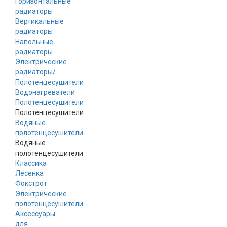
Горизонтальные
радиаторы
Вертикальные
радиаторы
Напольные
радиаторы
Электрические
радиаторы/
Полотенцесушители
Водонагреватели
Полотенцесушители
Полотенцесушители
Водяные
полотенцесушители
Водяные
полотенцесушители
Классика
Лесенка
Фокстрот
Электрические
полотенцесушители
Аксессуары
для