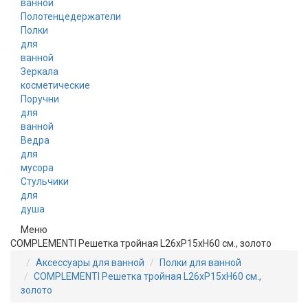
ванной
Полотенцедержатели
Полки
для
ванной
Зеркала
косметические
Поручни
для
ванной
Ведра
для
мусора
Стульчики
для
душа
Меню
COMPLEMENTI Решетка тройная L26xP15xH60 см., золото
Аксессуары для ванной
Полки для ванной
COMPLEMENTI Решетка тройная L26xP15xH60 см.,
золото