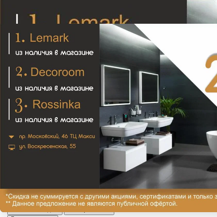
MONTECARLO Полотенцедержатель, L30 см,
бронза
10 920₽
В закладки
Сравнить