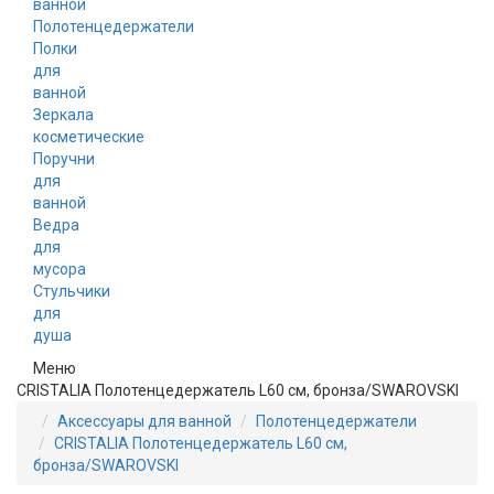
ванной
Полотенцедержатели
Полки
для
ванной
Зеркала
косметические
Поручни
для
ванной
Ведра
для
мусора
Стульчики
для
душа
Меню
CRISTALIA Полотенцедержатель L60 см, бронза/SWAROVSKI
Аксессуары для ванной
Полотенцедержатели
CRISTALIA Полотенцедержатель L60 см,
бронза/SWAROVSKI