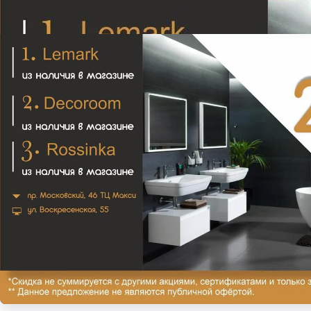
Ванна 'Miami silk' 1805х785
148 760₽
В закладки
Сравнить
В корзину