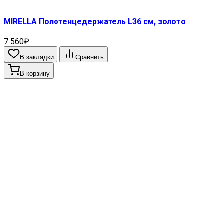
MIRELLA Полотенцедержатель L36 см, золото
7 560₽
В закладки
Сравнить
В корзину