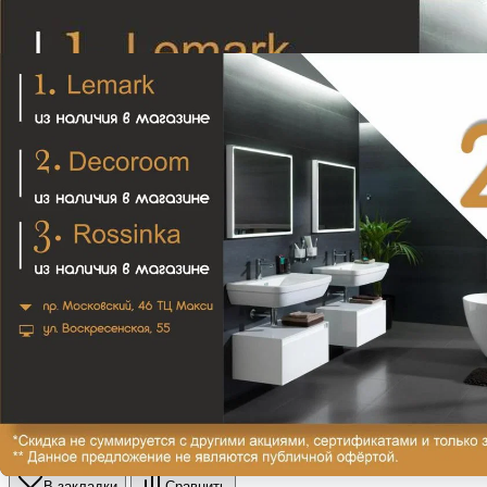
Ванна 'Miami silk' 1805х785
148 760₽
В закладки
Сравнить