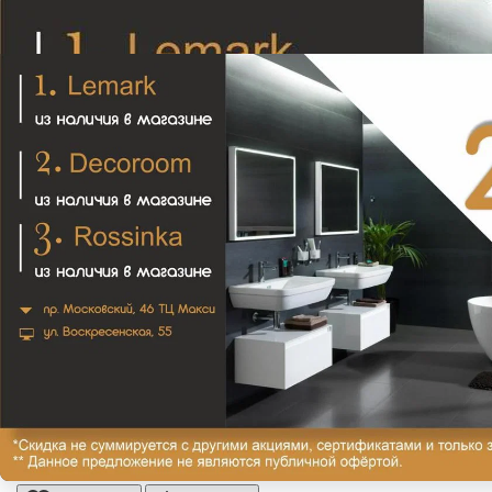
PRESTIGE См-ль д/душа внешний, выход М1/2",
золото
15 960₽