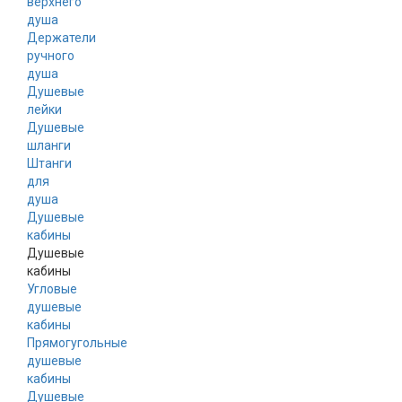
верхнего
душа
Держатели
ручного
душа
Душевые
лейки
Душевые
шланги
Штанги
для
душа
Душевые
кабины
Душевые
кабины
Угловые
душевые
кабины
Прямогугольные
душевые
кабины
Душевые