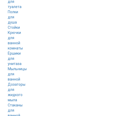
для
туалета
Полки
для
душа
Стойки
Крючки
для
ванной
комнаты
Ёршики
для
унитаза
Мыльницы
для
ванной
Дозаторы
для
жидкого
мыла
Стаканы
для
ванной