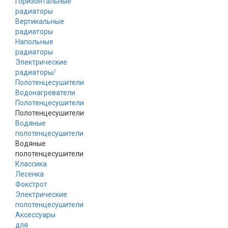
Горизонтальные
радиаторы
Вертикальные
радиаторы
Напольные
радиаторы
Электрические
радиаторы/
Полотенцесушители
Водонагреватели
Полотенцесушители
Полотенцесушители
Водяные
полотенцесушители
Водяные
полотенцесушители
Классика
Лесенка
Фокстрот
Электрические
полотенцесушители
Аксессуары
для