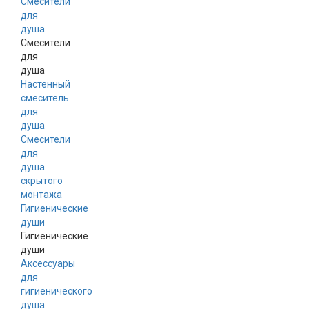
Смесители
для
душа
Смесители
для
душа
Настенный
смеситель
для
душа
Смесители
для
душа
скрытого
монтажа
Гигиенические
души
Гигиенические
души
Аксессуары
для
гигиенического
душа