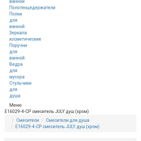
ванной
Полотенцедержатели
Полки
для
ванной
Зеркала
косметические
Поручни
для
ванной
Ведра
для
мусора
Стульчики
для
душа
Меню
E16029-4-CP смеситель JULY душ (хром)
Смесители
Смесители для душа
E16029-4-CP смеситель JULY душ (хром)