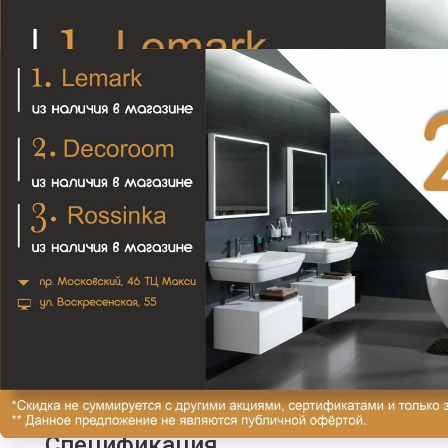
Смеситель для душа BelBagno TANARO TAN-
ESDM-CRM
6 580₽
В закладки
Сравнить
В корзину
Описание
Отзывы (0)
Методы доставки
Спецификация